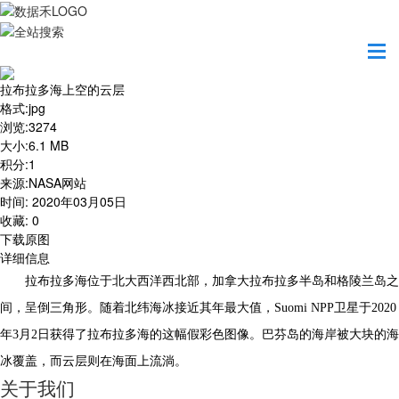
首页
地图之美
拉布拉多海上空的云层
拉布拉多海上空的云层
格式
:
jpg
浏览
:
3274
大小
:
6.1 MB
积分
:
1
来源
:
NASA网站
时间
:
2020年03月05日
收藏
:
0
下载原图
详细信息
拉布拉多海位于北大西洋西北部，加拿大拉布拉多半岛和格陵兰岛之
间，呈倒三角形。随着北纬海冰接近其年最大值，Suomi NPP卫星于2020
年3月2日获得了拉布拉多海的这幅假彩色图像。巴芬岛的海岸被大块的海
冰覆盖，而云层则在海面上流淌。
关于我们