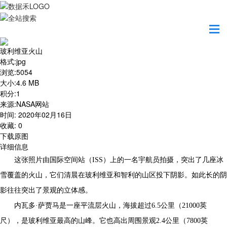
首页
地图之美
玻利维亚火山
玻利维亚火山
格式
:
jpg
浏览
:
5054
大小
:
4.6 MB
积分
:
1
来源
:
NASA网站
时间
:
2020年02月16日
收藏
:
0
下载原图
详细信息
这张照片由国际空间站（ISS）上的一名宇航员拍摄，突出了几座冰
雪覆盖的火山，它们清晨在玻利维亚和智利的山区投下阴影。如此长的阴
影往往突出了景观的立体感。
内瓦多·萨贾马
是一座平流层火山，海拔超过6.5公里（21000英
尺），是玻利维亚最高的山峰。它也高出周围景观2.4公里（7800英