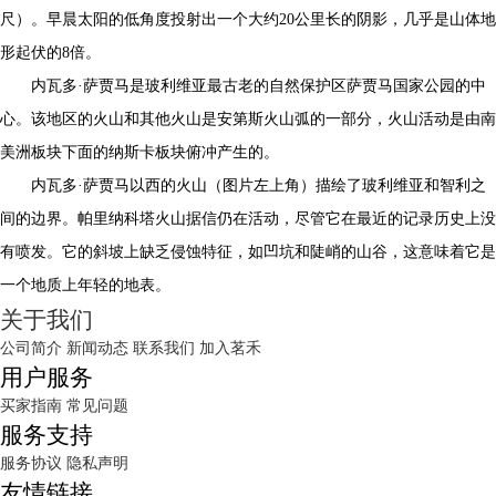
尺）。早晨太阳的低角度投射出一个大约20公里长的阴影，几乎是山体地
形起伏的8倍。
内瓦多·萨贾马是玻利维亚最古老的自然保护区萨贾马国家公园的中
心。该地区的火山和其他火山是安第斯火山弧的一部分，火山活动是由南
美洲板块下面的纳斯卡板块俯冲产生的。
内瓦多·萨贾马以西的火山（图片左上角）描绘了玻利维亚和智利之
间的边界。帕里纳科塔火山据信仍在活动，尽管它在最近的记录历史上没
有喷发。它的斜坡上缺乏侵蚀特征，如凹坑和陡峭的山谷，这意味着它是
一个地质上年轻的地表。
关于我们
公司简介
新闻动态
联系我们
加入茗禾
用户服务
买家指南
常见问题
服务支持
服务协议
隐私声明
友情链接