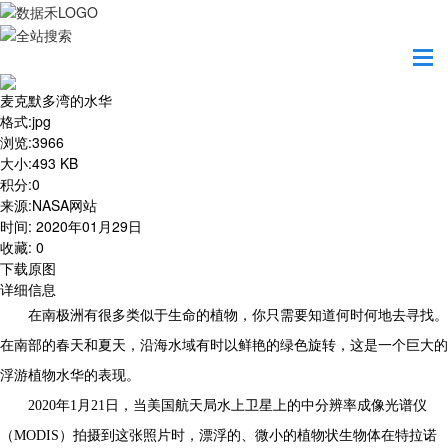
首页
地图之美
麦克默多湾的水华
麦克默多湾的水华
格式
:
jpg
浏览
:
3966
大小
:
493 KB
积分
:
0
来源
:
NASA网站
时间
:
2020年01月29日
收藏
:
0
下载原图
详细信息
在南极洲有很多类似于生命的植物，你只需要知道何时何地去寻找。
在南部的春天和夏天，沿海水域有时以鲜艳的绿色旋转，这是一个巨大的
浮游植物水华的表现。
2020年1月21日，当美国航天局水上卫星上的中分辨率成像光谱仪
（MODIS）拍摄到这张照片时，漂浮的、微小的植物状生物体在特拉诺