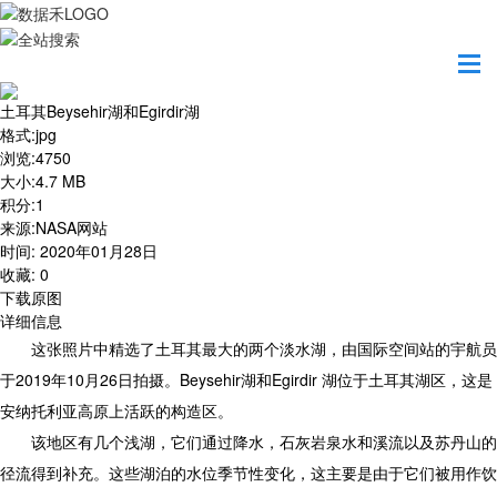
首页
地图之美
土耳其Beysehir湖和Egirdir湖
土耳其Beysehir湖和Egirdir湖
格式
:
jpg
浏览
:
4750
大小
:
4.7 MB
积分
:
1
来源
:
NASA网站
时间
:
2020年01月28日
收藏
:
0
下载原图
详细信息
这张照片中精选了土耳其最大的两个淡水湖，由国际空间站的宇航员
于2019年10月26日拍摄。Beysehir湖和Egirdir 湖位于土耳其湖区，这是
安纳托利亚高原上活跃的构造区。
该地区有几个浅湖，它们通过降水，石灰岩泉水和溪流以及苏丹山的
径流得到补充。这些湖泊的水位季节性变化，这主要是由于它们被用作饮