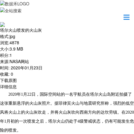
首页
地图之美
塔尔火山喷发的火山灰
塔尔火山喷发的火山灰
格式
:
jpg
浏览
:
4878
大小
:
3.9 MB
积分
:
1
来源
:
NASA网站
时间
:
2020年01月23日
收藏
:
0
下载原图
详细信息
2020年1月22日，国际空间站的一名宇航员在塔尔火山岛附近拍摄了
这张重新悬浮的火山灰照片。据菲律宾火山与地震研究所称，强烈的低空
风将火山上的火山灰吹走，并将火山灰吹向西南方向的达坎劳镇。在2020
年1月初的一次喷发之后，塔尔火山仍处于4级警戒状态，仍有可能发生危
险的喷发。