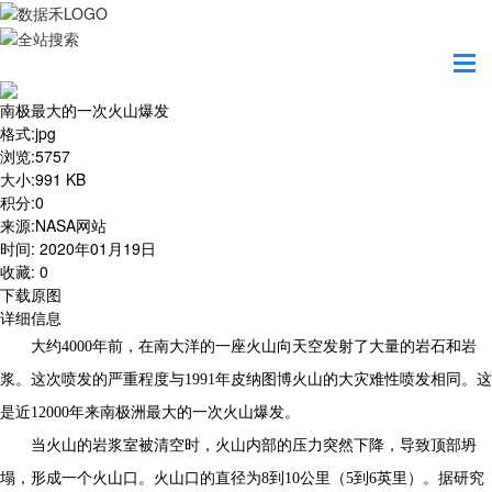
首页
地图之美
南极最大的一次火山爆发
南极最大的一次火山爆发
格式
:
jpg
浏览
:
5757
大小
:
991 KB
积分
:
0
来源
:
NASA网站
时间
:
2020年01月19日
收藏
:
0
下载原图
详细信息
大约4000年前，在南大洋的一座火山向天空发射了大量的岩石和岩
浆。这次喷发的严重程度与1991年皮纳图博火山的大灾难性喷发相同。这
是近12000年来南极洲最大的一次火山爆发。
当火山的岩浆室被清空时，火山内部的压力突然下降，导致顶部坍
塌，形成一个火山口。火山口的直径为8到10公里（5到6英里）。据研究