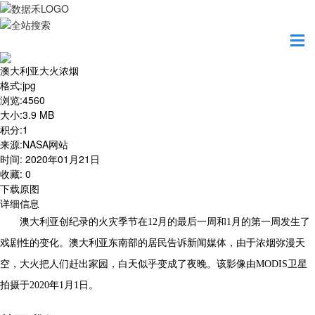
首页
地图之美
澳大利亚大火浓烟
澳大利亚大火浓烟
格式
:
jpg
浏览
:
4560
大小
:
3.9 MB
积分
:
1
来源
:
NASA网站
时间
:
2020年01月21日
收藏
:
0
下载原图
详细信息
澳大利亚创纪录的火灾季节在12月的最后一周和1月的第一周发生了
戏剧性的变化。澳大利亚东南部的居民告诉新闻媒体，由于浓烟弥漫天
空，大火把人们赶出家园，白天似乎变成了夜晚。该影像由MODIS卫星
拍摄于2020年1月1日。