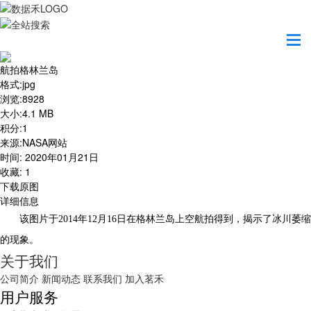
首页
地图之美
航拍格林兰岛
航拍格林兰岛
格式
:
jpg
浏览
:
8928
大小
:
4.1 MB
积分
:
1
来源
:
NASA网站
时间
:
2020年01月21日
收藏
:
1
下载原图
详细信息
该图片于2014年12月16日在格林兰岛上空航拍得到，揭示了冰川萎缩
的现象。
关于我们
公司简介
新闻动态
联系我们
加入茗禾
用户服务