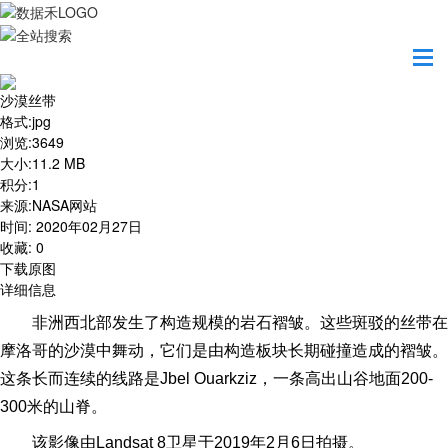
首页
地图之美
沙漠丝带
沙漠丝带
格式
:
jpg
浏览
:
3649
大小
:
11.2 MB
积分
:
1
来源
:
NASA网站
时间
:
2020年02月27日
收藏
:
0
下载原图
详细信息
非洲西北部发生了构造规模的岩石褶皱。这些斑驳的丝带在
摩洛哥的沙漠中舞动，它们是由构造板块长期碰撞造成的褶皱。
这条长而连续的线路是Jbel Ouarkziz，一条高出山谷地面200-
300米的山脊。
该影像由Landsat 8卫星于2019年2月6日拍摄。