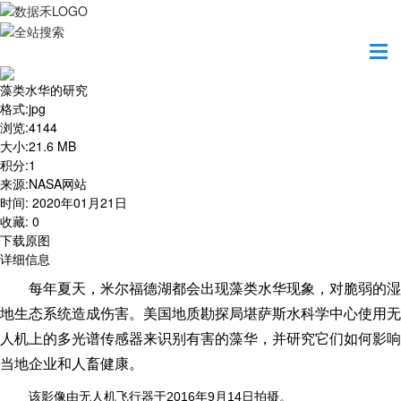
首页
地图之美
藻类水华的研究
藻类水华的研究
格式
:
jpg
浏览
:
4144
大小
:
21.6 MB
积分
:
1
来源
:
NASA网站
时间
:
2020年01月21日
收藏
:
0
下载原图
详细信息
每年夏天，米尔福德湖都会出现藻类水华现象，对脆弱的湿
地生态系统造成伤害。美国地质勘探局堪萨斯水科学中心使用无
人机上的多光谱传感器来识别有害的藻华，并研究它们如何影响
当地企业和人畜健康。
该影像由无人机飞行器于2016年9月14日拍摄。