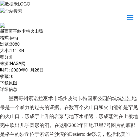
首页
地图之美
墨西哥平纳卡特火山场
墨西哥平纳卡特火山场
格式
:
jpeg
浏览
:
3080
大小
:
111 KB
积分
:
0
来源
:
NASA网
时间
:
2020年01月28日
收藏
:
0
下载原图
详细信息
墨西哥州索诺拉巫术市场州皮纳卡特国家公园的坑坑洼洼地
带是一个暴力的过去的证据。在数百个火山口和火山渣锥是罕见
的火山口，形成于上升的岩浆与地下水相遇，形成蒸汽在上覆地
壳中吹出几乎圆形的洞。在这张
2002年陆地卫星7号图片的底部
是格兰的沙丘位于索诺兰沙漠的Desierto de祭坛，包括北美唯一