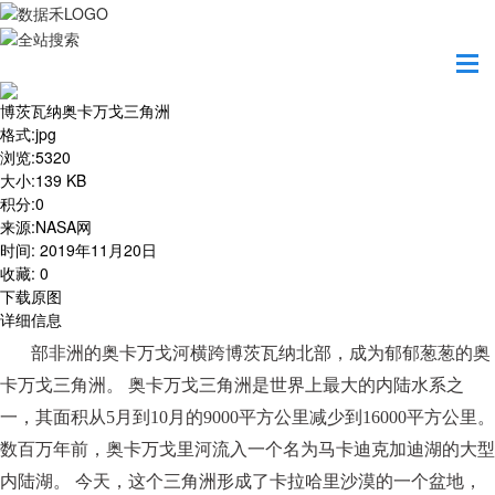
首页
地图之美
博茨瓦纳奥卡万戈三角洲
博茨瓦纳奥卡万戈三角洲
格式
:
jpg
浏览
:
5320
大小
:
139 KB
积分
:
0
来源
:
NASA网
时间
:
2019年11月20日
收藏
:
0
下载原图
详细信息
部非洲的奥卡万戈河横跨博茨瓦纳北部，成为郁郁葱葱的奥
卡万戈三角洲。
奥卡万戈三角洲是世界上最大的内陆水系之
一，其面积从
5月到10月的9000平方公里减少到16000平方公里。
数百万年前，奥卡万戈里河流入一个名为马卡迪克加迪湖的大型
内陆湖。 今天，这个三角洲形成了卡拉哈里沙漠的一个盆地，