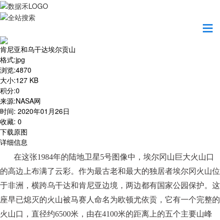
首页
地图之美
肯尼亚和乌干达埃尔贡山
肯尼亚和乌干达埃尔贡山
格式
:
jpg
浏览
:
4870
大小
:
127 KB
积分
:
0
来源
:
NASA网
时间
:
2020年01月26日
收藏
:
0
下载原图
详细信息
在这张
1984年的陆地卫星5号图像中，埃尔冈山巨大火山口
的高边上布满了云彩。作为最古老和最大的独居者埃尔冈火山位
于非洲，横跨乌干达和肯尼亚边境，两边都有国家公园保护。
这
座早已熄灭的火山被马赛人命名为欧顿尤依贡
，
它有一个完整的
火山口，直径约
6500米，由在4100米的距离上的五个主要山峰