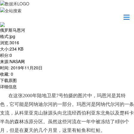
首页
地图之美
俄罗斯马恩河
俄罗斯马恩河
格式
:
jpg
浏览
:
3016
大小
:
234 KB
积分
:
0
来源
:
NASA网
时间
:
2019年11月20日
收藏
:
0
下载原图
详细信息
在这张
2000年陆地卫星7号拍摄的图片中，玛恩河是其特
色，它可能是阿纳迪尔河的一部分。玛恩河是阿纳代尔河的一条
支流，从科里亚克山脉源头向北流经西伯利亚东北角以及楚科卡
半岛的森林冻原分区。虽然这些河流在一年中被冻结了8到9个
月，但是在夏天的几个月里，这里有鲑鱼和红鲑。