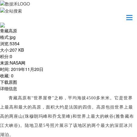
首页
地图之美
青藏高原
青藏高原
格式
:
jpg
浏览
:
5354
大小
:
207 KB
积分
:
0
来源
:
NASA网
时间
:
2019年11月20日
收藏
:
0
下载原图
详细信息
青藏高原有“世界屋脊”之称，平均海拔4500多米米。它是世界
上最高和最大的高原，面积大约是法国的四倍。高原包括世界上最
高的两座山(珠穆朗玛峰和乔戈里峰)和世界上最大的峡谷(雅鲁藏布
江大峡谷)。
陆地卫星5号照片展示了该地区的两个最大的深层冰川
湖泊。