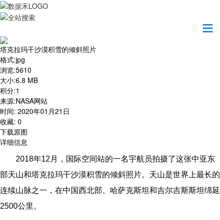
首页
地图之美
塔克拉玛干沙漠积雪的倾斜照片
塔克拉玛干沙漠积雪的倾斜照片
格式
:
jpg
浏览
:
5610
大小
:
6.8 MB
积分
:
1
来源
:
NASA网站
时间
:
2020年01月21日
收藏
:
0
下载原图
详细信息
2018
年12月，国际空间站的一名宇航员拍摄了这张中亚东
部天山和塔克拉玛干沙漠积雪的倾斜照片。天山是世界上最长的
连续山脉之一，在中国西北部、哈萨克斯坦和吉尔吉斯斯坦绵延
2500公里。