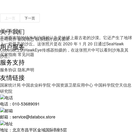
上一页
下一页
关于我们
纳米布沙漠
非洲西南部的纳米布沙漠被认为是地球上最古老的沙漠。它还产生了地球
公司简介
新闻动态
联系我们
加入茗禾
上一些最高的沙丘。这张照片是在 2020 年 1 月 20 日通过SeaHawk
用户服务
CubeSat上的HawkEye传感器拍摄的，在这张照片中可以看到沙海及其
买家指南
常见问题
沙丘。
服务支持
服务协议
隐私声明
友情链接
国家统计局
中国农业科学院
中国资源卫星应用中心
中国科学院空天信息
研究院
电话：010-53689091
邮箱：service@databox.store
地址：北京市昌平区金域国际B座5层