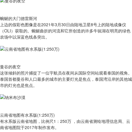
蜿蜒的大门德雷斯河
上边的假彩色图像是在2021年3月30日由陆地卫星8号上的陆地成像仪
（OLI）获取的。蜿蜒曲折的河流和它所创造的许多牛轭湖在明亮的绿色
农场中以深蓝色线条突出。
曼谷的夜空
这张倾斜的照片捕捉了一位宇航员在夜间从国际空间站观看泰国的视角。
泰国首都曼谷和人口最多的城市的主要灯光是焦点，泰国湾沿岸的其他城
市的灯光也是焦点。
云南省地图有水系版(1:250万)
有​水系版云南省地图，比例尺1：250万 ，由云南省测绘地理信息局、云
南省地图院于2017年制作发布。