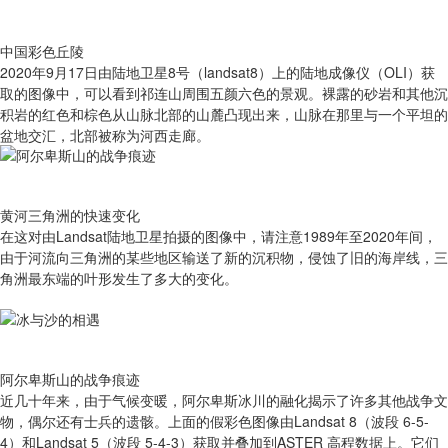
中国彩色丘陵
2020年9月17日由陆地卫星8号（landsat8）上的陆地成像仪（OLI）获
取的图像中，可以看到祁连山周围五颜六色的景观。裸露的砂岩和其他沉
积岩的红色和棕色从山脉北部的山麓凸现出来，山脉在那里与一个平坦的
盆地交汇，北部被称为河西走廊。
黄河三角洲的快速变化
在这对由Landsat陆地卫星拍摄的图像中，请注意1989年至2020年间，
由于河流向三角洲的某些地区输送了新的沉积物，侵蚀了旧的海岸线，三
角洲最东端的叶形发生了多大的变化。
阿尔卑斯山的战争痕迹
近几十年来，由于气候变暖，阿尔卑斯冰川的融化揭示了许多其他战争文
物，偶尔还有士兵的遗骸。上面的假彩色图像由Landsat 8（波段 6-5-
4）和Landsat 5（波段 5-4-3）获取并叠加到ASTER 高程数据上。它们