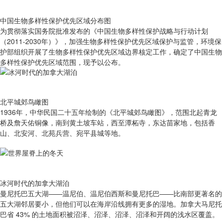
中国生物多样性保护优先区域分布图
为贯彻落实国务院批准发布的《中国生物多样性保护战略与行动计划
（2011-2030年）》，加强生物多样性保护优先区域保护与监管，环境保
护部组织开展了生物多样性保护优先区域边界核定工作，确定了中国生物
多样性保护优先区域范围，现予以公布。
北平城郊鸟瞰图
1936年，中华民国二十五年绘制的《北平城郊鸟瞰图》，范围北起青龙
桥及詹天佑铜像，南到黄土坡车站，西至潭柘寺，东达苗家地，包括香
山、北安河、北苑兵营、宛平县城等地。
冰河时代的加拿大湖泊
曼尼托巴五大湖——温尼伯、温尼伯西斯和曼尼托巴——比南部更著名的
五大湖邻居要小，但他们可以在海岸沿线拥有更多的湿地。加拿大马尼托
巴省 43% 的土地面积被沼泽、沼泽、沼泽、沼泽和开阔的浅水区覆盖。