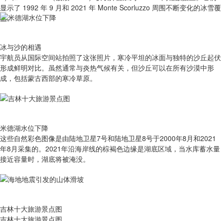
显示了 1992 年 9 月和 2021 年 Monte Scorluzzo 周围不断变化的冰雪覆
盖。
冰与沙的相遇
宇航员从国际空间站拍照了这张照片，寒冷平坦的冰面与独特的沙丘起伏
形成鲜明对比。虽然通常与炎热气候有关，但沙丘可以在所有沙漠中形
成，包括蒙古西部的寒冷草原。
米德湖水位下降
这些自然彩色图像是由陆地卫星7号和陆地卫星8号于2000年8月和2021
年8月采集的。2021年沿海岸线的棕褐色边缘是湖底区域，当水库蓄水量
接近容量时，湖底将被淹没。
吉林十大旅游景点图
吉林十大旅游景点图