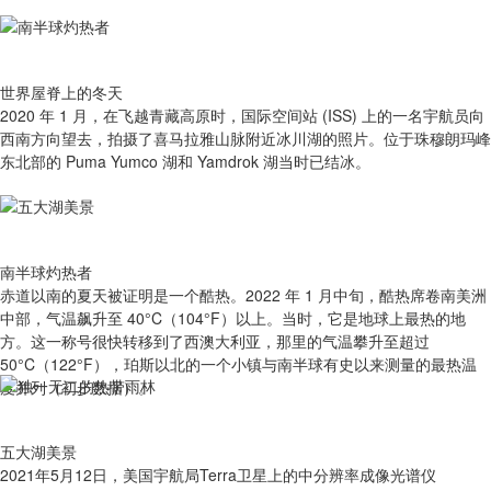
世界屋脊上的冬天
2020 年 1 月，在飞越青藏高原时，国际空间站 (ISS) 上的一名宇航员向
西南方向望去，拍摄了喜马拉雅山脉附近冰川湖的照片。位于珠穆朗玛峰
东北部的 Puma Yumco 湖和 Yamdrok 湖当时已结冰。
南半球灼热者
赤道以南的夏天被证明是一个酷热。2022 年 1 月中旬，酷热席卷南美洲
中部，气温飙升至 40°C（104°F）以上。当时，它是地球上最热的地
方。这一称号很快转移到了西澳大利亚，那里的气温攀升至超过
50°C（122°F），珀斯以北的一个小镇与南半球有史以来测量的最热温
度并列（初步数据）。
五大湖美景
2021年5月12日，美国宇航局Terra卫星上的中分辨率成像光谱仪