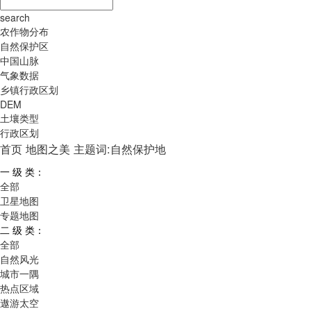
search
农作物分布
自然保护区
中国山脉
气象数据
乡镇行政区划
DEM
土壤类型
行政区划
首页
地图之美
主题词:自然保护地
一 级 类：
全部
卫星地图
专题地图
二 级 类：
全部
自然风光
城市一隅
热点区域
遨游太空