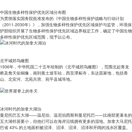
中国生物多样性保护优先区域分布图
为贯彻落实国务院批准发布的《中国生物多样性保护战略与行动计划
（2011-2030年）》，加强生物多样性保护优先区域保护与监管，环境保
护部组织开展了生物多样性保护优先区域边界核定工作，确定了中国生物
多样性保护优先区域范围，现予以公布。
北平城郊鸟瞰图
1936年，中华民国二十五年绘制的《北平城郊鸟瞰图》，范围北起青龙
桥及詹天佑铜像，南到黄土坡车站，西至潭柘寺，东达苗家地，包括香
山、北安河、北苑兵营、宛平县城等地。
冰河时代的加拿大湖泊
曼尼托巴五大湖——温尼伯、温尼伯西斯和曼尼托巴——比南部更著名的
五大湖邻居要小，但他们可以在海岸沿线拥有更多的湿地。加拿大马尼托
巴省 43% 的土地面积被沼泽、沼泽、沼泽、沼泽和开阔的浅水区覆盖。