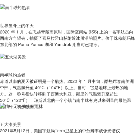
世界屋脊上的冬天
2020 年 1 月，在飞越青藏高原时，国际空间站 (ISS) 上的一名宇航员向
西南方向望去，拍摄了喜马拉雅山脉附近冰川湖的照片。位于珠穆朗玛峰
东北部的 Puma Yumco 湖和 Yamdrok 湖当时已结冰。
南半球灼热者
赤道以南的夏天被证明是一个酷热。2022 年 1 月中旬，酷热席卷南美洲
中部，气温飙升至 40°C（104°F）以上。当时，它是地球上最热的地
方。这一称号很快转移到了西澳大利亚，那里的气温攀升至超过
50°C（122°F），珀斯以北的一个小镇与南半球有史以来测量的最热温
度并列（初步数据）。
五大湖美景
2021年5月12日，美国宇航局Terra卫星上的中分辨率成像光谱仪