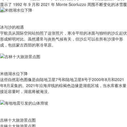
显示了 1992 年 9 月和 2021 年 Monte Scorluzzo 周围不断变化的冰雪覆
盖。
冰与沙的相遇
宇航员从国际空间站拍照了这张照片，寒冷平坦的冰面与独特的沙丘起伏
形成鲜明对比。虽然通常与炎热气候有关，但沙丘可以在所有沙漠中形
成，包括蒙古西部的寒冷草原。
米德湖水位下降
这些自然彩色图像是由陆地卫星7号和陆地卫星8号于2000年8月和2021
年8月采集的。2021年沿海岸线的棕褐色边缘是湖底区域，当水库蓄水量
接近容量时，湖底将被淹没。
吉林十大旅游景点图
吉林十大旅游景点图