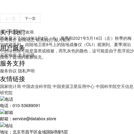
上一页
下一页
关于我们
澳大利亚梅宁迪湖
图像显示了2019年2月2日（右）夏季和2021年5月14日（左）秋季的梅
公司简介
新闻动态
联系我们
加入茗禾
宁德湖系列，由陆地卫星8号上的陆地成像仪（OLI）观测到。夏季湖泊
用户服务
中的绿色很可能是藻类或植被，而乳灰色的颜色，这可能是由于悬浮泥沙
买家指南
常见问题
搅动了盆地的重新填充。
服务支持
服务协议
隐私声明
友情链接
国家统计局
中国农业科学院
中国资源卫星应用中心
中国科学院空天信息
研究院
电话：010-53689091
邮箱：service@databox.store
地址：北京市昌平区金域国际B座5层