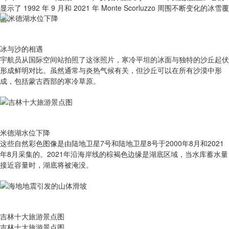
显示了 1992 年 9 月和 2021 年 Monte Scorluzzo 周围不断变化的冰雪覆
盖。
冰与沙的相遇
宇航员从国际空间站拍照了这张照片，寒冷平坦的冰面与独特的沙丘起伏
形成鲜明对比。虽然通常与炎热气候有关，但沙丘可以在所有沙漠中形
成，包括蒙古西部的寒冷草原。
米德湖水位下降
这些自然彩色图像是由陆地卫星7号和陆地卫星8号于2000年8月和2021
年8月采集的。2021年沿海岸线的棕褐色边缘是湖底区域，当水库蓄水量
接近容量时，湖底将被淹没。
吉林十大旅游景点图
吉林十大旅游景点图