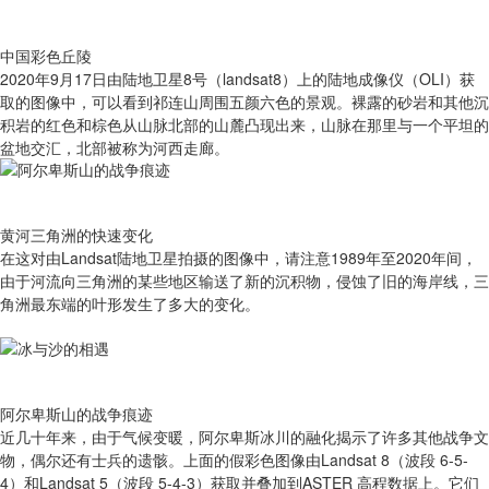
中国彩色丘陵
2020年9月17日由陆地卫星8号（landsat8）上的陆地成像仪（OLI）获
取的图像中，可以看到祁连山周围五颜六色的景观。裸露的砂岩和其他沉
积岩的红色和棕色从山脉北部的山麓凸现出来，山脉在那里与一个平坦的
盆地交汇，北部被称为河西走廊。
黄河三角洲的快速变化
在这对由Landsat陆地卫星拍摄的图像中，请注意1989年至2020年间，
由于河流向三角洲的某些地区输送了新的沉积物，侵蚀了旧的海岸线，三
角洲最东端的叶形发生了多大的变化。
阿尔卑斯山的战争痕迹
近几十年来，由于气候变暖，阿尔卑斯冰川的融化揭示了许多其他战争文
物，偶尔还有士兵的遗骸。上面的假彩色图像由Landsat 8（波段 6-5-
4）和Landsat 5（波段 5-4-3）获取并叠加到ASTER 高程数据上。它们