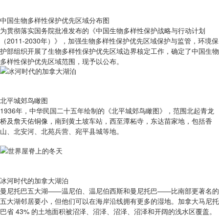
中国生物多样性保护优先区域分布图
为贯彻落实国务院批准发布的《中国生物多样性保护战略与行动计划
（2011-2030年）》，加强生物多样性保护优先区域保护与监管，环境保
护部组织开展了生物多样性保护优先区域边界核定工作，确定了中国生物
多样性保护优先区域范围，现予以公布。
北平城郊鸟瞰图
1936年，中华民国二十五年绘制的《北平城郊鸟瞰图》，范围北起青龙
桥及詹天佑铜像，南到黄土坡车站，西至潭柘寺，东达苗家地，包括香
山、北安河、北苑兵营、宛平县城等地。
冰河时代的加拿大湖泊
曼尼托巴五大湖——温尼伯、温尼伯西斯和曼尼托巴——比南部更著名的
五大湖邻居要小，但他们可以在海岸沿线拥有更多的湿地。加拿大马尼托
巴省 43% 的土地面积被沼泽、沼泽、沼泽、沼泽和开阔的浅水区覆盖。