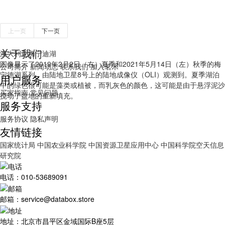
上一页
下一页
关于我们
澳大利亚梅宁迪湖
图像显示了2019年2月2日（右）夏季和2021年5月14日（左）秋季的梅
公司简介
新闻动态
联系我们
加入茗禾
宁德湖系列，由陆地卫星8号上的陆地成像仪（OLI）观测到。夏季湖泊
用户服务
中的绿色很可能是藻类或植被，而乳灰色的颜色，这可能是由于悬浮泥沙
买家指南
常见问题
搅动了盆地的重新填充。
服务支持
服务协议
隐私声明
友情链接
国家统计局
中国农业科学院
中国资源卫星应用中心
中国科学院空天信息
研究院
电话：010-53689091
邮箱：service@databox.store
地址：北京市昌平区金域国际B座5层