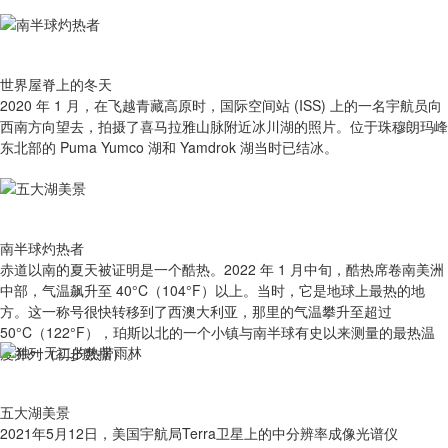
世界屋脊上的冬天
2020 年 1 月，在飞越青藏高原时，国际空间站 (ISS) 上的一名宇航员向
西南方向望去，拍摄了喜马拉雅山脉附近冰川湖的照片。位于珠穆朗玛峰
东北部的 Puma Yumco 湖和 Yamdrok 湖当时已结冰。
南半球灼热者
赤道以南的夏天被证明是一个酷热。2022 年 1 月中旬，酷热席卷南美洲
中部，气温飙升至 40°C（104°F）以上。当时，它是地球上最热的地
方。这一称号很快转移到了西澳大利亚，那里的气温攀升至超过
50°C（122°F），珀斯以北的一个小镇与南半球有史以来测量的最热温
度并列（初步数据）。
五大湖美景
2021年5月12日，美国宇航局Terra卫星上的中分辨率成像光谱仪