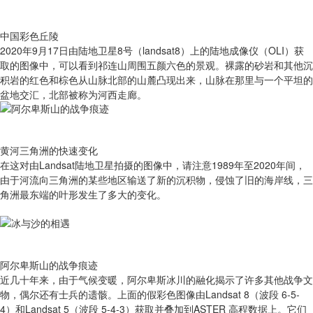
中国彩色丘陵
2020年9月17日由陆地卫星8号（landsat8）上的陆地成像仪（OLI）获
取的图像中，可以看到祁连山周围五颜六色的景观。裸露的砂岩和其他沉
积岩的红色和棕色从山脉北部的山麓凸现出来，山脉在那里与一个平坦的
盆地交汇，北部被称为河西走廊。
黄河三角洲的快速变化
在这对由Landsat陆地卫星拍摄的图像中，请注意1989年至2020年间，
由于河流向三角洲的某些地区输送了新的沉积物，侵蚀了旧的海岸线，三
角洲最东端的叶形发生了多大的变化。
阿尔卑斯山的战争痕迹
近几十年来，由于气候变暖，阿尔卑斯冰川的融化揭示了许多其他战争文
物，偶尔还有士兵的遗骸。上面的假彩色图像由Landsat 8（波段 6-5-
4）和Landsat 5（波段 5-4-3）获取并叠加到ASTER 高程数据上。它们