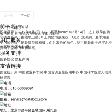
上一页
下一页
关于我们
澳大利亚梅宁迪湖
图像显示了2019年2月2日（右）夏季和2021年5月14日（左）秋季的梅
公司简介
新闻动态
联系我们
加入茗禾
宁德湖系列，由陆地卫星8号上的陆地成像仪（OLI）观测到。夏季湖泊
用户服务
中的绿色很可能是藻类或植被，而乳灰色的颜色，这可能是由于悬浮泥沙
买家指南
常见问题
搅动了盆地的重新填充。
服务支持
服务协议
隐私声明
友情链接
国家统计局
中国农业科学院
中国资源卫星应用中心
中国科学院空天信息
研究院
电话：010-53689091
邮箱：service@databox.store
地址：北京市昌平区金域国际B座5层