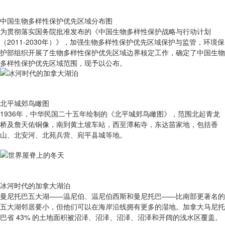
中国生物多样性保护优先区域分布图
为贯彻落实国务院批准发布的《中国生物多样性保护战略与行动计划
（2011-2030年）》，加强生物多样性保护优先区域保护与监管，环境保
护部组织开展了生物多样性保护优先区域边界核定工作，确定了中国生物
多样性保护优先区域范围，现予以公布。
北平城郊鸟瞰图
1936年，中华民国二十五年绘制的《北平城郊鸟瞰图》，范围北起青龙
桥及詹天佑铜像，南到黄土坡车站，西至潭柘寺，东达苗家地，包括香
山、北安河、北苑兵营、宛平县城等地。
冰河时代的加拿大湖泊
曼尼托巴五大湖——温尼伯、温尼伯西斯和曼尼托巴——比南部更著名的
五大湖邻居要小，但他们可以在海岸沿线拥有更多的湿地。加拿大马尼托
巴省 43% 的土地面积被沼泽、沼泽、沼泽、沼泽和开阔的浅水区覆盖。