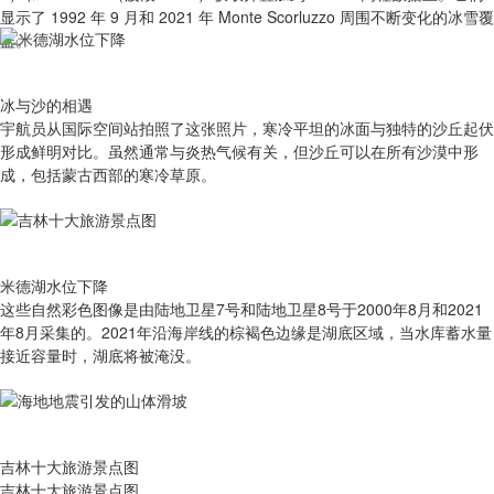
显示了 1992 年 9 月和 2021 年 Monte Scorluzzo 周围不断变化的冰雪覆
盖。
冰与沙的相遇
宇航员从国际空间站拍照了这张照片，寒冷平坦的冰面与独特的沙丘起伏
形成鲜明对比。虽然通常与炎热气候有关，但沙丘可以在所有沙漠中形
成，包括蒙古西部的寒冷草原。
米德湖水位下降
这些自然彩色图像是由陆地卫星7号和陆地卫星8号于2000年8月和2021
年8月采集的。2021年沿海岸线的棕褐色边缘是湖底区域，当水库蓄水量
接近容量时，湖底将被淹没。
吉林十大旅游景点图
吉林十大旅游景点图