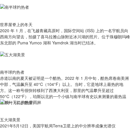
世界屋脊上的冬天
2020 年 1 月，在飞越青藏高原时，国际空间站 (ISS) 上的一名宇航员向
西南方向望去，拍摄了喜马拉雅山脉附近冰川湖的照片。位于珠穆朗玛峰
东北部的 Puma Yumco 湖和 Yamdrok 湖当时已结冰。
南半球灼热者
赤道以南的夏天被证明是一个酷热。2022 年 1 月中旬，酷热席卷南美洲
中部，气温飙升至 40°C（104°F）以上。当时，它是地球上最热的地
方。这一称号很快转移到了西澳大利亚，那里的气温攀升至超过
50°C（122°F），珀斯以北的一个小镇与南半球有史以来测量的最热温
度并列（初步数据）。
五大湖美景
2021年5月12日，美国宇航局Terra卫星上的中分辨率成像光谱仪