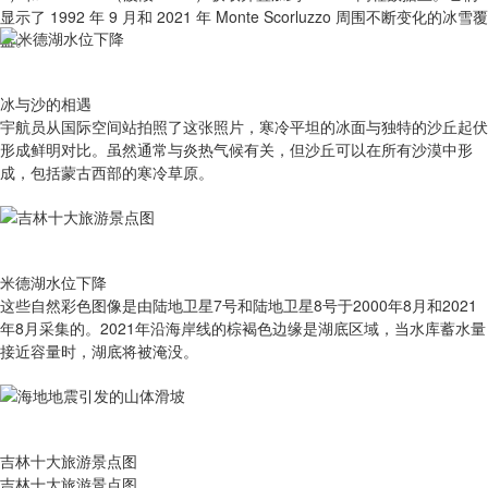
显示了 1992 年 9 月和 2021 年 Monte Scorluzzo 周围不断变化的冰雪覆
盖。
冰与沙的相遇
宇航员从国际空间站拍照了这张照片，寒冷平坦的冰面与独特的沙丘起伏
形成鲜明对比。虽然通常与炎热气候有关，但沙丘可以在所有沙漠中形
成，包括蒙古西部的寒冷草原。
米德湖水位下降
这些自然彩色图像是由陆地卫星7号和陆地卫星8号于2000年8月和2021
年8月采集的。2021年沿海岸线的棕褐色边缘是湖底区域，当水库蓄水量
接近容量时，湖底将被淹没。
吉林十大旅游景点图
吉林十大旅游景点图