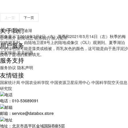
上一页
下一页
关于我们
澳大利亚梅宁迪湖
图像显示了2019年2月2日（右）夏季和2021年5月14日（左）秋季的梅
公司简介
新闻动态
联系我们
加入茗禾
宁德湖系列，由陆地卫星8号上的陆地成像仪（OLI）观测到。夏季湖泊
用户服务
中的绿色很可能是藻类或植被，而乳灰色的颜色，这可能是由于悬浮泥沙
买家指南
常见问题
搅动了盆地的重新填充。
服务支持
服务协议
隐私声明
友情链接
国家统计局
中国农业科学院
中国资源卫星应用中心
中国科学院空天信息
研究院
电话：010-53689091
邮箱：service@databox.store
地址：北京市昌平区金域国际B座5层