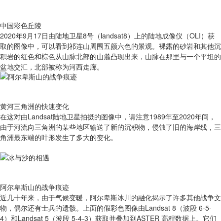
中国彩色丘陵
2020年9月17日由陆地卫星8号（landsat8）上的陆地成像仪（OLI）获
取的图像中，可以看到祁连山周围五颜六色的景观。裸露的砂岩和其他沉
积岩的红色和棕色从山脉北部的山麓凸现出来，山脉在那里与一个平坦的
盆地交汇，北部被称为河西走廊。
黄河三角洲的快速变化
在这对由Landsat陆地卫星拍摄的图像中，请注意1989年至2020年间，
由于河流向三角洲的某些地区输送了新的沉积物，侵蚀了旧的海岸线，三
角洲最东端的叶形发生了多大的变化。
阿尔卑斯山的战争痕迹
近几十年来，由于气候变暖，阿尔卑斯冰川的融化揭示了许多其他战争文
物，偶尔还有士兵的遗骸。上面的假彩色图像由Landsat 8（波段 6-5-
4）和Landsat 5（波段 5-4-3）获取并叠加到ASTER 高程数据上。它们