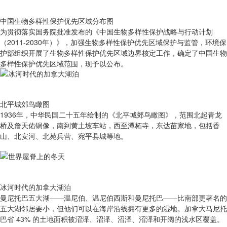
中国生物多样性保护优先区域分布图
为贯彻落实国务院批准发布的《中国生物多样性保护战略与行动计划
（2011-2030年）》，加强生物多样性保护优先区域保护与监管，环境保
护部组织开展了生物多样性保护优先区域边界核定工作，确定了中国生物
多样性保护优先区域范围，现予以公布。
北平城郊鸟瞰图
1936年，中华民国二十五年绘制的《北平城郊鸟瞰图》，范围北起青龙
桥及詹天佑铜像，南到黄土坡车站，西至潭柘寺，东达苗家地，包括香
山、北安河、北苑兵营、宛平县城等地。
冰河时代的加拿大湖泊
曼尼托巴五大湖——温尼伯、温尼伯西斯和曼尼托巴——比南部更著名的
五大湖邻居要小，但他们可以在海岸沿线拥有更多的湿地。加拿大马尼托
巴省 43% 的土地面积被沼泽、沼泽、沼泽、沼泽和开阔的浅水区覆盖。