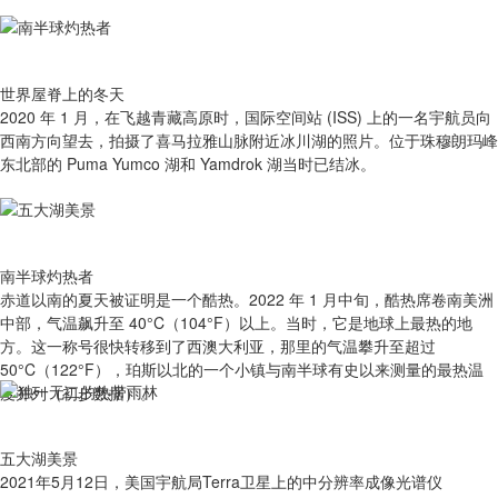
世界屋脊上的冬天
2020 年 1 月，在飞越青藏高原时，国际空间站 (ISS) 上的一名宇航员向
西南方向望去，拍摄了喜马拉雅山脉附近冰川湖的照片。位于珠穆朗玛峰
东北部的 Puma Yumco 湖和 Yamdrok 湖当时已结冰。
南半球灼热者
赤道以南的夏天被证明是一个酷热。2022 年 1 月中旬，酷热席卷南美洲
中部，气温飙升至 40°C（104°F）以上。当时，它是地球上最热的地
方。这一称号很快转移到了西澳大利亚，那里的气温攀升至超过
50°C（122°F），珀斯以北的一个小镇与南半球有史以来测量的最热温
度并列（初步数据）。
五大湖美景
2021年5月12日，美国宇航局Terra卫星上的中分辨率成像光谱仪