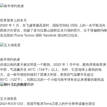
世界屋脊上的冬天
2020 年 1 月，在飞越青藏高原时，国际空间站 (ISS) 上的一名宇航员向
西南方向望去，拍摄了喜马拉雅山脉附近冰川湖的照片。位于珠穆朗玛峰
东北部的 Puma Yumco 湖和 Yamdrok 湖当时已结冰。
南半球灼热者
赤道以南的夏天被证明是一个酷热。2022 年 1 月中旬，酷热席卷南美洲
中部，气温飙升至 40°C（104°F）以上。当时，它是地球上最热的地
方。这一称号很快转移到了西澳大利亚，那里的气温攀升至超过
50°C（122°F），珀斯以北的一个小镇与南半球有史以来测量的最热温
度并列（初步数据）。
五大湖美景
2021年5月12日，美国宇航局Terra卫星上的中分辨率成像光谱仪