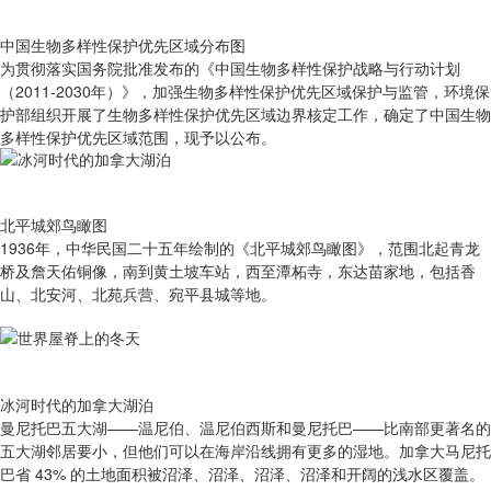
中国生物多样性保护优先区域分布图
为贯彻落实国务院批准发布的《中国生物多样性保护战略与行动计划
（2011-2030年）》，加强生物多样性保护优先区域保护与监管，环境保
护部组织开展了生物多样性保护优先区域边界核定工作，确定了中国生物
多样性保护优先区域范围，现予以公布。
北平城郊鸟瞰图
1936年，中华民国二十五年绘制的《北平城郊鸟瞰图》，范围北起青龙
桥及詹天佑铜像，南到黄土坡车站，西至潭柘寺，东达苗家地，包括香
山、北安河、北苑兵营、宛平县城等地。
冰河时代的加拿大湖泊
曼尼托巴五大湖——温尼伯、温尼伯西斯和曼尼托巴——比南部更著名的
五大湖邻居要小，但他们可以在海岸沿线拥有更多的湿地。加拿大马尼托
巴省 43% 的土地面积被沼泽、沼泽、沼泽、沼泽和开阔的浅水区覆盖。