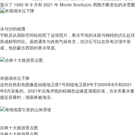
显示了 1992 年 9 月和 2021 年 Monte Scorluzzo 周围不断变化的冰雪覆
盖。
冰与沙的相遇
宇航员从国际空间站拍照了这张照片，寒冷平坦的冰面与独特的沙丘起伏
形成鲜明对比。虽然通常与炎热气候有关，但沙丘可以在所有沙漠中形
成，包括蒙古西部的寒冷草原。
米德湖水位下降
这些自然彩色图像是由陆地卫星7号和陆地卫星8号于2000年8月和2021
年8月采集的。2021年沿海岸线的棕褐色边缘是湖底区域，当水库蓄水量
接近容量时，湖底将被淹没。
吉林十大旅游景点图
吉林十大旅游景点图