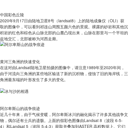
中国彩色丘陵
2020年9月17日由陆地卫星8号（landsat8）上的陆地成像仪（OLI）获
取的图像中，可以看到祁连山周围五颜六色的景观。裸露的砂岩和其他沉
积岩的红色和棕色从山脉北部的山麓凸现出来，山脉在那里与一个平坦的
盆地交汇，北部被称为河西走廊。
黄河三角洲的快速变化
在这对由Landsat陆地卫星拍摄的图像中，请注意1989年至2020年间，
由于河流向三角洲的某些地区输送了新的沉积物，侵蚀了旧的海岸线，三
角洲最东端的叶形发生了多大的变化。
阿尔卑斯山的战争痕迹
近几十年来，由于气候变暖，阿尔卑斯冰川的融化揭示了许多其他战争文
物，偶尔还有士兵的遗骸。上面的假彩色图像由Landsat 8（波段 6-5-
4）和Landsat 5（波段 5-4-3）获取并叠加到ASTER 高程数据上。它们