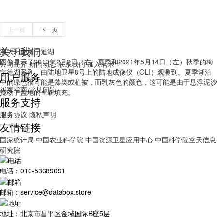
上一页
下一页
关于我们
澳大利亚梅宁迪湖
图像显示了2019年2月2日（右）夏季和2021年5月14日（左）秋季的梅
公司简介
新闻动态
联系我们
加入茗禾
宁德湖系列，由陆地卫星8号上的陆地成像仪（OLI）观测到。夏季湖泊
用户服务
中的绿色很可能是藻类或植被，而乳灰色的颜色，这可能是由于悬浮泥沙
买家指南
常见问题
搅动了盆地的重新填充。
服务支持
服务协议
隐私声明
友情链接
国家统计局
中国农业科学院
中国资源卫星应用中心
中国科学院空天信息
研究院
电话：010-53689091
邮箱：service@databox.store
地址：北京市昌平区金域国际B座5层