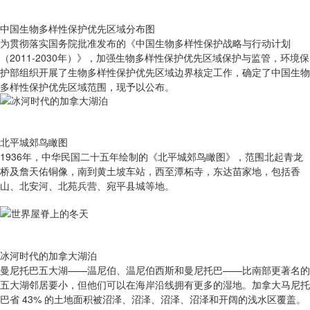
中国生物多样性保护优先区域分布图
为贯彻落实国务院批准发布的《中国生物多样性保护战略与行动计划
（2011-2030年）》，加强生物多样性保护优先区域保护与监管，环境保
护部组织开展了生物多样性保护优先区域边界核定工作，确定了中国生物
多样性保护优先区域范围，现予以公布。
北平城郊鸟瞰图
1936年，中华民国二十五年绘制的《北平城郊鸟瞰图》，范围北起青龙
桥及詹天佑铜像，南到黄土坡车站，西至潭柘寺，东达苗家地，包括香
山、北安河、北苑兵营、宛平县城等地。
冰河时代的加拿大湖泊
曼尼托巴五大湖——温尼伯、温尼伯西斯和曼尼托巴——比南部更著名的
五大湖邻居要小，但他们可以在海岸沿线拥有更多的湿地。加拿大马尼托
巴省 43% 的土地面积被沼泽、沼泽、沼泽、沼泽和开阔的浅水区覆盖。