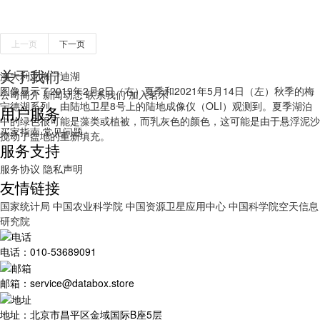
上一页
下一页
关于我们
澳大利亚梅宁迪湖
图像显示了2019年2月2日（右）夏季和2021年5月14日（左）秋季的梅
公司简介
新闻动态
联系我们
加入茗禾
宁德湖系列，由陆地卫星8号上的陆地成像仪（OLI）观测到。夏季湖泊
用户服务
中的绿色很可能是藻类或植被，而乳灰色的颜色，这可能是由于悬浮泥沙
买家指南
常见问题
搅动了盆地的重新填充。
服务支持
服务协议
隐私声明
友情链接
国家统计局
中国农业科学院
中国资源卫星应用中心
中国科学院空天信息
研究院
电话：010-53689091
邮箱：service@databox.store
地址：北京市昌平区金域国际B座5层