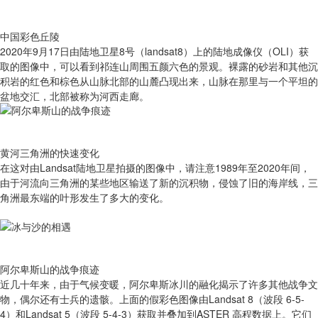
中国彩色丘陵
2020年9月17日由陆地卫星8号（landsat8）上的陆地成像仪（OLI）获
取的图像中，可以看到祁连山周围五颜六色的景观。裸露的砂岩和其他沉
积岩的红色和棕色从山脉北部的山麓凸现出来，山脉在那里与一个平坦的
盆地交汇，北部被称为河西走廊。
黄河三角洲的快速变化
在这对由Landsat陆地卫星拍摄的图像中，请注意1989年至2020年间，
由于河流向三角洲的某些地区输送了新的沉积物，侵蚀了旧的海岸线，三
角洲最东端的叶形发生了多大的变化。
阿尔卑斯山的战争痕迹
近几十年来，由于气候变暖，阿尔卑斯冰川的融化揭示了许多其他战争文
物，偶尔还有士兵的遗骸。上面的假彩色图像由Landsat 8（波段 6-5-
4）和Landsat 5（波段 5-4-3）获取并叠加到ASTER 高程数据上。它们