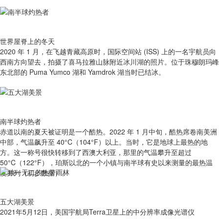
世界屋脊上的冬天
2020 年 1 月，在飞越青藏高原时，国际空间站 (ISS) 上的一名宇航员向
西南方向望去，拍摄了喜马拉雅山脉附近冰川湖的照片。位于珠穆朗玛峰
东北部的 Puma Yumco 湖和 Yamdrok 湖当时已结冰。
南半球灼热者
赤道以南的夏天被证明是一个酷热。2022 年 1 月中旬，酷热席卷南美洲
中部，气温飙升至 40°C（104°F）以上。当时，它是地球上最热的地
方。这一称号很快转移到了西澳大利亚，那里的气温攀升至超过
50°C（122°F），珀斯以北的一个小镇与南半球有史以来测量的最热温
度并列（初步数据）。
五大湖美景
2021年5月12日，美国宇航局Terra卫星上的中分辨率成像光谱仪