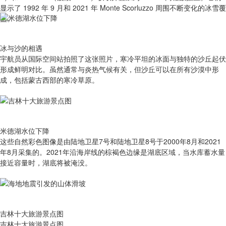
显示了 1992 年 9 月和 2021 年 Monte Scorluzzo 周围不断变化的冰雪覆
盖。
冰与沙的相遇
宇航员从国际空间站拍照了这张照片，寒冷平坦的冰面与独特的沙丘起伏
形成鲜明对比。虽然通常与炎热气候有关，但沙丘可以在所有沙漠中形
成，包括蒙古西部的寒冷草原。
米德湖水位下降
这些自然彩色图像是由陆地卫星7号和陆地卫星8号于2000年8月和2021
年8月采集的。2021年沿海岸线的棕褐色边缘是湖底区域，当水库蓄水量
接近容量时，湖底将被淹没。
吉林十大旅游景点图
吉林十大旅游景点图