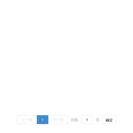
上一页
1
下一页
到第
页
确定