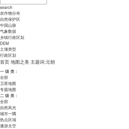
search
农作物分布
自然保护区
中国山脉
气象数据
乡镇行政区划
DEM
土壤类型
行政区划
首页
地图之美
主题词:元朝
一 级 类：
全部
卫星地图
专题地图
二 级 类：
全部
自然风光
城市一隅
热点区域
遨游太空