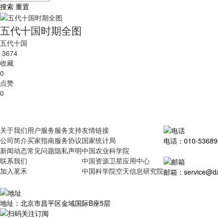
搜索
重置
五代十国时期全图
五代十国
3674
收藏
0
点赞
0
关于我们
用户服务
服务支持
友情链接
公司简介
买家指南
服务协议
国家统计局
电话：010-53689
新闻动态
常见问题
隐私声明
中国农业科学院
联系我们
中国资源卫星应用中心
加入茗禾
中国科学院空天信息研究院
邮箱：service@dat
地址：北京市昌平区金域国际B座5层