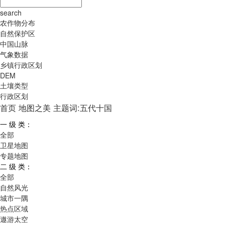
search
农作物分布
自然保护区
中国山脉
气象数据
乡镇行政区划
DEM
土壤类型
行政区划
首页
地图之美
主题词:五代十国
一 级 类：
全部
卫星地图
专题地图
二 级 类：
全部
自然风光
城市一隅
热点区域
遨游太空