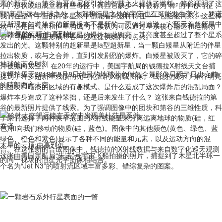
亮的新天体。第谷为哥白尼所引发的智慧之火提供了燃料，第谷证明了这
小、形状或组成上都有些奇怪，而且它缺少一种被称为“棒”的中心特征，
颗“新星”远在月球之外，太阳和行星之外的宇宙也有可能发生变化。 罗诺
我们在整个宇宙的许多星系中都能看到这种特征——包括银河系。这些棒
莫斯现在知道第谷的新星根本不是新的。更确切地说，它预示着超新星中
状中心是由气体和恒星构成的，被认为可以通过星系核心输送和运输物
一颗恒星的死亡，这颗恒星的爆炸如此明亮，其亮度甚至超过了整个星系
质，可能为恒星形成等各种过程提供燃料和点火。
发出的光。这颗特别的超新星是Ia型超新星，当一颗白矮星从附近的伴星
拉出物质，或与之合并，直到引发剧烈的爆炸。白矮星被毁灭了，它的碎
地球的蓝色时刻
片被抛向太空。 在20年的运行中，美国宇航局的钱德拉X射线天文台捕
这幅拍摄于2019年8月8日清晨的地球蓝色时刻全景影像呈现了日出之前
捉到了许多超新星残骸的无与伦比的X射线图像。 钱德拉揭示了第谷明亮
的晴朗西方天空。
的团块和暗淡的区域的有趣模式。是什么造成了这次爆炸后的混乱局面？
爆炸本身造成了这种笨拙，还是后来发生了什么？ 这张来自钱德拉的第
谷的最新照片提供了线索。为了强调图像中的团块和第谷的三维性质，科
学家们选择了两种狭窄范围的X射线能量来分离远离地球的物质(硅，红
色)和向我们移动的物质(硅，蓝色)。图像中的其他颜色(黄色、绿色、蓝
绿色、橙色和紫色)显示了各种不同的能量和元素，以及运动方向的混
木星的云顶:由高到低
合。在这张新的合成图像中，钱德拉的X射线数据与来自数字化巡天观测
这张由美国宇航局“朱诺”号宇宙飞船拍摄的照片，捕捉到了木星北半球一
的同一视场的恒星光学图像相结合。
个名为“Jet N3”的喷射流区域丰富多彩、错综复杂的图案。