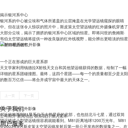
揭示银河系中心
银河系的中心被尘埃和气体所遮盖的云层掩盖在光学望远镜窥探的眼睛
中。但在这张令人惊叹的照片中，斯皮策太空望远镜的红外摄像机穿透了
大部分尘埃，揭示了拥挤的银河系中心区域的恒星。即将问世的詹姆斯·
韦伯太空望远镜将提供一种改良版的红外线视野，能分辨出更暗淡的恒星
和更清晰的细节。
一个正在形成的巨大星系群
天文学家利用钱德拉X射线天文台和其他望远镜获得的数据，绘制了一幅
详细的星系团碰撞图。最终，这四个星团——每一个的质量都至少是太阳
的数百万亿倍——将合并成宇宙中最大的天体之一。
上一页
下一页
关于我们
M81星系的红外影像
邻近的梅西耶81星系位于大熊星座的北部，也包括北斗七星，通过双筒
公司简介
新闻动态
联系我们
加入茗禾
望远镜或小型望远镜很容易就能看到。M81距离地球1200万光年。 M81
用户服务
是2003年8月斯皮策太空望远镜发射后第一批公开发布的数据集之一。在