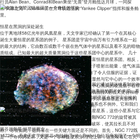
行员Alan Bean。Conrad和Bean乘坐“无畏”登月舱抵达月球，一同探
索“风暴之海”，Gordon留在月球轨道上的“Yankee Clipper”指挥和服务舱
里。
恒星在黑洞的深处诞生
位于离地球58亿光年的凤凰星座，天文学家已经确认了第一个在其核心
诞生大量恒星的星系团的例子。 星系团是宇宙中由万有引力维系在一起
的最大的结构，它由数百或数千个嵌在热气体中的星系以及看不见的暗物
质组成。已知最大的超大质量黑洞位于这些星系团中心的星系中。 几十
年来，天文学家们一直在寻找中心星系中含有丰富恒星的星系团。相反，
他们发现了强大的巨大黑洞，它们通过高能量粒子喷射出能量，使气体温
度过高而不能形成许多恒星。 现在，科学家们有了令人信服的证据，证
哈勃太空望远镜发现了一个奇怪的螺旋
明一个星系团中恒星正在以惊人的速度形成，这显然与它中心的一个效率
宇宙实在太大了，以至于很难维持一种规模感。我们通过望远镜看到的许
较低的黑洞有关。在这个独特的星系团中，来自中心黑洞的喷流似乎在帮
多星系，例如NASA/ESA的哈勃太空望远镜，这张美丽的图片的来源，看
助恒星的形成。研究人员使用了来自美国宇航局钱德拉X射线天文台和哈
起来比较相似:螺旋臂，发光的中心，恒星形成的明亮斑点和宇宙尘埃的
勃太空望远镜的新数据，以及国家科学基金会的卡尔·扬斯基超大型阵列
暗波纹交织在一起。 这个名为NGC 772的螺旋星系也不例外。它和我们
(VLA)射电台的数据来建立之前对这个星团的观测。
的银河系有很多相似之处。每个星系都有几个卫星星系，这些小星系与它
们的母星系有着紧密的轨道和引力联系。其中一颗NGC 772的旋臂被其
中一颗卫星(NGC 770——图片中不可见)扭曲和破坏，使其拉长且不对
第谷超新星:恒星的死亡
称。 尽管如此，这两者在一些关键方面还是不同的。首先，NGC 772既
1572年，丹麦天文学家第谷·布拉赫(Tycho Brahe)在仙后座发现了一个明
是一个奇特的星系，又是一个非棒旋星系;从理论上讲，这意味着它在大