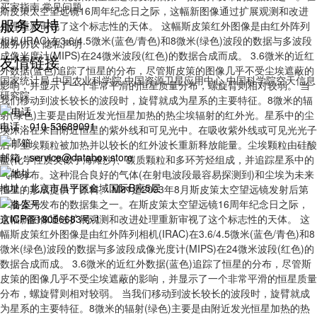
买家指南
常见问题
斯皮策太空望远镜16周年纪念日之际，这幅新图像通过扩展观测和改进
服务支持
处理重新审视了这个标志性的天体。 这幅斯皮策红外图像是由红外阵列
相机(IRAC)在3.6/4.5微米(蓝色/青色)和8微米(绿色)波段的数据与多波段
服务协议
隐私声明
成像光度计(MIPS)在24微米波段(红色)的数据合成而成。 3.6微米的近红
友情链接
外数据(蓝色)追踪了恒星的分布，尽管斯皮策的图像几乎不受尘埃遮蔽的
国家统计局
中国农业科学院
中国资源卫星应用中心
中国科学院空天信息
影响，并显示了一个非常平滑的恒星质量分布，螺旋臂则相对较弱。 当
研究院
我们移动到波长较长的波段时，旋臂就成为星系的主要特征。8微米的辐
射(绿色)主要是由附近发光恒星加热的热尘埃辐射的红外光。星系中的尘
电话：010-53689091
埃沐浴在来自附近恒星的紫外线和可见光中。在吸收紫外线或可见光光子
后，尘埃颗粒被加热并以较长的红外波长重新释放能量。尘埃颗粒由硅酸
邮箱：service@databox.store
盐(化学性质类似于海滩沙)、碳质颗粒和多环芳烃组成，并追踪星系中的
气体分布。这种混合良好的气体(在射电波段最容易探测到)和尘埃为未来
地址：北京市昌平区金域国际B座5层
恒星的形成提供了原料。 M81是2003年8月斯皮策太空望远镜发射后第
一批公开发布的数据集之一。在斯皮策太空望远镜16周年纪念日之际，
这幅新图像通过扩展观测和改进处理重新审视了这个标志性的天体。 这
京ICP备18056683号-1
幅斯皮策红外图像是由红外阵列相机(IRAC)在3.6/4.5微米(蓝色/青色)和8
微米(绿色)波段的数据与多波段成像光度计(MIPS)在24微米波段(红色)的
数据合成而成。 3.6微米的近红外数据(蓝色)追踪了恒星的分布，尽管斯
皮策的图像几乎不受尘埃遮蔽的影响，并显示了一个非常平滑的恒星质量
分布，螺旋臂则相对较弱。 当我们移动到波长较长的波段时，旋臂就成
为星系的主要特征。8微米的辐射(绿色)主要是由附近发光恒星加热的热