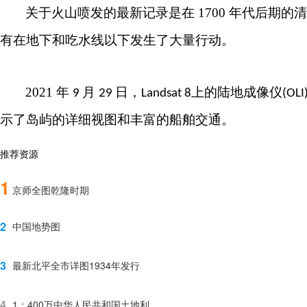
关于火山喷发的最新记录是在
1700
年代后期的
有在地下和吃水线以下发生了大量行动。
2021
年
月
日，
上的陆地成像仪
9
29
Landsat 8
(OLI
示了岛屿的详细视图和丰富的船舶交通。
推荐资源
1
京师全图乾隆时期
2
中国地势图
3
最新北平全市详图1934年发行
4
1：400万中华人民共和国土地利