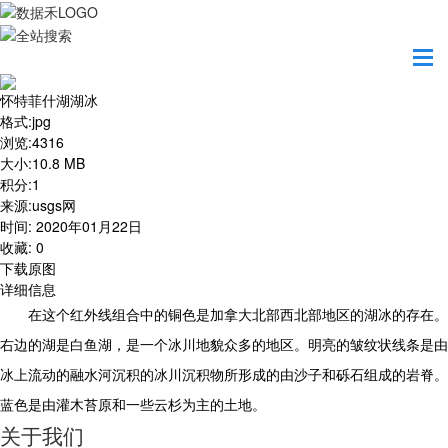
首页
地图之美
怀特菲什湖湖冰
怀特菲什湖湖冰
格式
:
jpg
浏览
:
4316
大小
:
10.8 MB
积分
:
1
来源
:
usgs网
时间
:
2020年01月22日
收藏
:
0
下载原图
详细信息
在这个红外线组合中的铜色是加拿大北部西北部地区的湖冰的存在。
右边的湖是白鱼湖，是一个冰川地貌众多的地区。明亮的皱纹状线条是由
冰上流动的融水河沉积的冰川沉积物所形成的由沙子和砾石组成的岩脊。
蓝色是由灌木苔原和一些云杉为主的土地。
关于我们