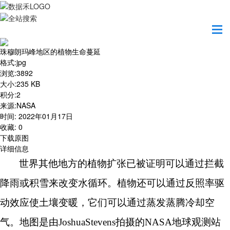
首页
地图之美
珠穆朗玛峰地区的植物生命蔓延
珠穆朗玛峰地区的植物生命蔓延
格式
:
jpg
浏览
:
3892
大小
:
235 KB
积分
:
2
来源
:
NASA
时间
:
2022年01月17日
收藏
:
0
下载原图
详细信息
世界其他地方的植物扩张已被证明可以通过拦截
降雨或积雪来改变水循环。植物还可以通过反照率驱
动效应使土壤变暖，它们可以通过蒸发蒸腾冷却空
气。地图是由
JoshuaStevens拍摄的NASA地球观测站