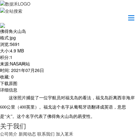
首页
地图之美
佛得角火山岛
佛得角火山岛
格式
:
jpg
浏览
:
5691
大小
:
4.9 MB
积分
:
1
来源
:
NASA网站
时间
:
2021年07月26日
收藏
:
0
下载原图
详细信息
这张照片捕捉了一位宇航员对福戈岛的看法，福戈岛距离西非海岸
600公里（400英里）。福戈这个名字从葡萄牙语翻译成英语，意思
是“火”。这个名字代表了佛得角火山岛的易变性。
关于我们
公司简介
新闻动态
联系我们
加入茗禾