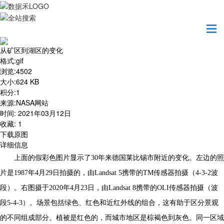
首页
地图之美
从矿区到湖区的变化
从矿区到湖区的变化
格式
:
gif
浏览
:
4502
大小
:
624 KB
积分
:
1
来源
:
NASA网站
时间
:
2021年03月12日
收藏
:
1
下载原图
详细信息
上面的假彩色图片显示了30年来德国莱比锡市附近的变化。左边的照
片是1987年4月29日拍摄的，由Landsat 5携带的TM传感器拍摄（4-3-2波
段）。右图摄于2020年4月23日，由Landsat 8携带的OLI传感器拍摄（波
段5-4-3）。场景包括绿色、红色和近红外线的组合，这有助于区分景观
的不同组成部分。植被是红色的，而城市地区是棕褐色到灰色。同一区域