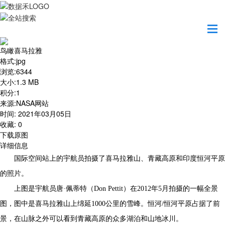
首页
地图之美
鸟瞰喜马拉雅
鸟瞰喜马拉雅
格式
:
jpg
浏览
:
6344
大小
:
1.3 MB
积分
:
1
来源
:
NASA网站
时间
:
2021年03月05日
收藏
:
0
下载原图
详细信息
国际空间站上的宇航员拍摄了喜马拉雅山、青藏高原和印度恒河平原
的照片。
上图是宇航员唐·佩蒂特（Don Pettit）在2012年5月拍摄的一幅全景
图，图中是喜马拉雅山上绵延1000公里的雪峰。恒河/恒河平原占据了前
景，在山脉之外可以看到青藏高原的众多湖泊和山地冰川。