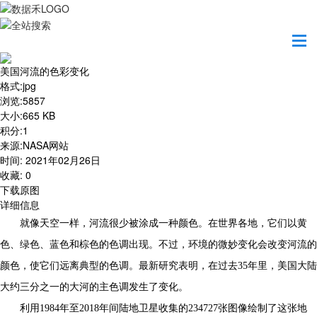
首页
地图之美
美国河流的色彩变化
美国河流的色彩变化
格式
:
jpg
浏览
:
5857
大小
:
665 KB
积分
:
1
来源
:
NASA网站
时间
:
2021年02月26日
收藏
:
0
下载原图
详细信息
就像天空一样，河流很少被涂成一种颜色。在世界各地，它们以黄
色、绿色、蓝色和棕色的色调出现。不过，环境的微妙变化会改变河流的
颜色，使它们远离典型的色调。最新研究表明，在过去35年里，美国大陆
大约三分之一的大河的主色调发生了变化。
利用1984年至2018年间陆地卫星收集的234727张图像绘制了这张地