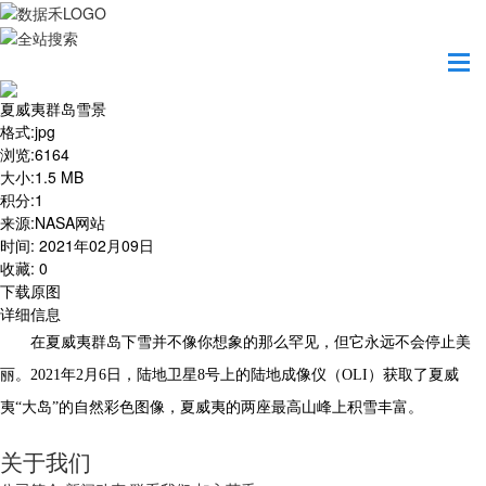
首页
地图之美
夏威夷群岛雪景
夏威夷群岛雪景
格式
:
jpg
浏览
:
6164
大小
:
1.5 MB
积分
:
1
来源
:
NASA网站
时间
:
2021年02月09日
收藏
:
0
下载原图
详细信息
在夏威夷群岛下雪并不像你想象的那么罕见，但它永远不会停止美
丽。2021年2月6日，陆地卫星8号上的陆地成像仪（OLI）获取了夏威
夷“大岛”的自然彩色图像，夏威夷的两座最高山峰上积雪丰富。
关于我们