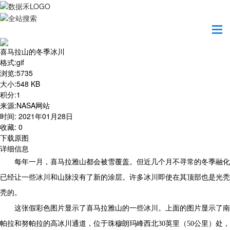
首页
地图之美
喜马拉山的冬季冰川
喜马拉山的冬季冰川
格式
:
gif
浏览
:
5735
大小
:
548 KB
积分
:
1
来源
:
NASA网站
时间
:
2021年01月28日
收藏
:
0
下载原图
详细信息
每年一月，喜马拉雅山都会被雪覆盖。但近几个月不寻常的冬季融化
已经让一些冰川和山脉没有了新的涂层。许多冰川即使在其顶部也是光秃
秃的。
这张假彩色图片显示了喜马拉雅山的一些冰川。上面的图片显示了南
帕拉和努帕拉的高冰川通道，位于珠穆朗玛峰西北30英里（50公里）处，