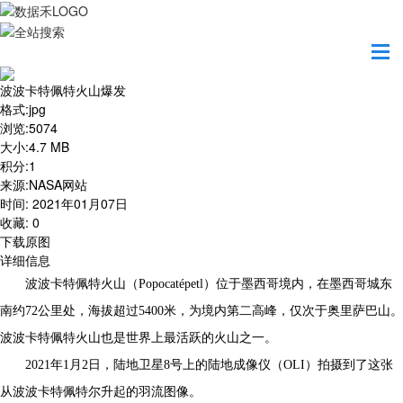
首页
地图之美
波波卡特佩特火山爆发
波波卡特佩特火山爆发
格式
:
jpg
浏览
:
5074
大小
:
4.7 MB
积分
:
1
来源
:
NASA网站
时间
:
2021年01月07日
收藏
:
0
下载原图
详细信息
波波卡特佩特火山（Popocatépetl）位于墨西哥境内，在墨西哥城东
南约72公里处，海拔超过5400米，为境内第二高峰，仅次于奥里萨巴山。
波波卡特佩特火山也是世界上最活跃的火山之一。
2021年1月2日，陆地卫星8号上的陆地成像仪（OLI）拍摄到了这张
从波波卡特佩特尔升起的羽流图像。