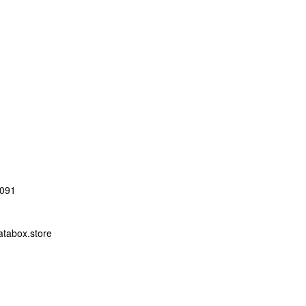
091
abox.store