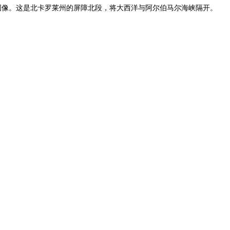
迪岛的图像。这是北卡罗莱州的屏障北段，将大西洋与阿尔伯马尔海峡隔开。