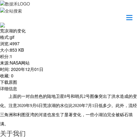
首页
地图之美
荒凉湖的变化
荒凉湖的变化
格式
:
gif
浏览
:
4997
大小
:
853 KB
积分
:
1
来源
:
NASA网站
时间
:
2020年12月01日
收藏
:
0
下载原图
详细信息
上面的一对自然色的陆地卫星8号和哨兵2号图像突出了洪水造成的变
化。注意2020年9月6日荒凉湖的水位比2020年7月1日低多少。此外，流经
三角洲和利图亚湾的河道也发生了显著变化，一些小湖泊完全被砾石填
满。
关于我们