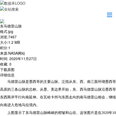
首页
地图之美
东马德雷山脉
东马德雷山脉
格式
:
jpg
浏览
:
7467
大小
:
1.2 MB
积分
:
1
来源
:
NASA网站
时间
:
2020年11月27日
收藏
:
0
下载原图
详细信息
马德雷山脉是墨西哥的主要山脉。泛指从东、西、南三面环绕墨西哥
高原的三条山脉的总称。从墨、美边界开始，东、西马德雷山脉沿墨西哥
东西两岸平行向南延伸。在瓦哈卡州与东西走向的南马德雷山相会，继续
向南进入危地马拉境内。
上图显示了东马德雷山脉崎岖的褶皱和山谷。这张图片是在2020年10