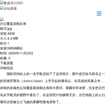
首页
地图之美
沙尘覆盖加勒比海
沙尘覆盖加勒比海
格式
:
jpg
浏览
:
4636
大小
:
4.4 MB
积分
:
1
来源
:
NASA网站
时间
:
2020年11月23日
收藏
:
0
下载原图
详细信息
国际空间站上的一名宇航员拍下了这张照片，图中是巴哈马群岛之一
的安德罗斯岛（Andros Island）上空升起的暴风云。在高耸的风暴之外，
灰暗的灰褐色尘埃覆盖着加勒比海和大西洋。雾霾非常浓密，完全把古巴
岛从宇航员的视野中遮住了。在这张照片拍摄两天后，古巴地面上的人们
看到太阳被尘土飞扬的雾霾明显地变暗了。