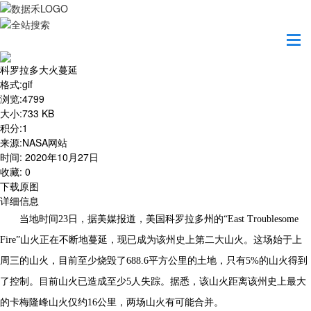
首页
地图之美
科罗拉多大火蔓延
科罗拉多大火蔓延
格式
:
gif
浏览
:
4799
大小
:
733 KB
积分
:
1
来源
:
NASA网站
时间
:
2020年10月27日
收藏
:
0
下载原图
详细信息
当地时间23日，据美媒报道，美国科罗拉多州的“East Troublesome
Fire”山火正在不断地蔓延，现已成为该州史上第二大山火。这场始于上
周三的山火，目前至少烧毁了688.6平方公里的土地，只有5%的山火得到
了控制。目前山火已造成至少5人失踪。据悉，该山火距离该州史上最大
的卡梅隆峰山火仅约16公里，两场山火有可能合并。