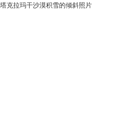
塔克拉玛干沙漠积雪的倾斜照片
5588
0
0
夏威夷群岛雪景
6145
0
0
安第斯山脉双重暴风雪
5764
0
0
北美极端大雪
3752
0
0
关于我们
用户服务
服务支持
友情链接
公司简介
买家指南
服务协议
国家统计局
电话：010-53689
新闻动态
常见问题
隐私声明
中国农业科学院
联系我们
中国资源卫星应用中心
加入茗禾
中国科学院空天信息研究院
邮箱：service@dat
地址：北京市昌平区金域国际B座5层