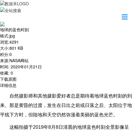
首页
地图之美
地球的蓝色时刻
地球的蓝色时刻
格式
:
jpg
浏览
:
4291
大小
:
801 KB
积分
:
0
来源
:
NASA网站
时间
:
2020年01月21日
收藏
:
0
下载原图
详细信息
自然摄影师和其他摄影爱好者总是期待着地球蓝色时刻的到
来。那是黄昏的过渡，发生在日出之前或日落之后、太阳位于地
平线下方时，但陆地和天空仍然弥漫着美丽的蓝色光芒。
这幅拍摄于2019年8月8日清晨的地球蓝色时刻全景影像呈