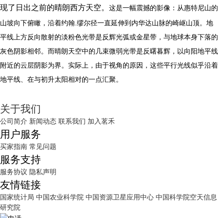
现了日出之前的晴朗西方天空。
这是一幅震撼的影像：从惠特尼山的
山坡向下俯瞰，沿着约翰.缪尔径一直延伸到内华达山脉的崎岖山顶。地
平线上方反向散射的淡粉色光带是反辉光弧或金星带，与地球本身下落的
灰色阴影相邻。而晴朗天空中的几束微弱光带是反曙暮辉，以向阳地平线
附近的云层阴影为界。实际上，由于视角的原因，这些平行光线似乎沿着
地平线、在与初升太阳相对的一点汇聚。
关于我们
公司简介
新闻动态
联系我们
加入茗禾
用户服务
买家指南
常见问题
服务支持
服务协议
隐私声明
友情链接
国家统计局
中国农业科学院
中国资源卫星应用中心
中国科学院空天信息
研究院