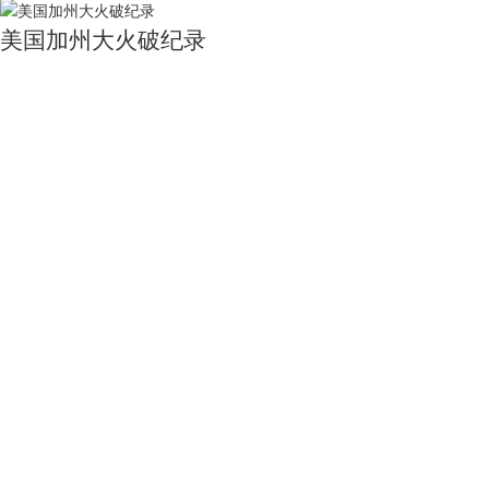
美国加州大火破纪录
4382
0
0
南加州山区大火
4876
0
0
澳大利亚大火浓烟
4552
0
0
大火吞没澳大利亚东南部
5861
0
0
关于我们
用户服务
服务支持
友情链接
公司简介
买家指南
服务协议
国家统计局
电话：010-53689
新闻动态
常见问题
隐私声明
中国农业科学院
联系我们
中国资源卫星应用中心
加入茗禾
中国科学院空天信息研究院
邮箱：service@dat