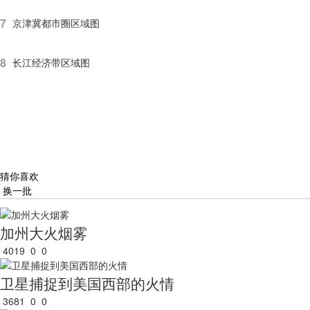
7
京津冀都市圈区域图
8
长江经济带区域图
猜你喜欢
换一批
加州大火烟雾
4019
0
0
卫星捕捉到美国西部的火情
3681
0
0