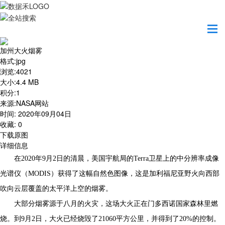
首页
地图之美
加州大火烟雾
加州大火烟雾
格式
:
jpg
浏览
:
4021
大小
:
4.4 MB
积分
:
1
来源
:
NASA网站
时间
:
2020年09月04日
收藏
:
0
下载原图
详细信息
在2020年9月2日的清晨，美国宇航局的Terra卫星上的中分辨率成像
光谱仪（MODIS）获得了这幅自然色图像，这是加利福尼亚野火向西部
吹向云层覆盖的太平洋上空的烟雾。
大部分烟雾源于八月的火灾，这场大火正在门多西诺国家森林里燃
烧。到9月2日，大火已经烧毁了21060平方公里，并得到了20%的控制。