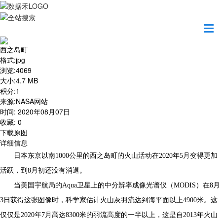
首页
地图之美
西之岛町
西之岛町
格式
:
jpg
浏览
:
4069
大小
:
4.7 MB
积分
:
1
来源
:
NASA网站
时间
:
2020年08月07日
收藏
:
0
下载原图
详细信息
日本东京以南1000公里的西之岛町的火山活动在2020年5月变得更加
活跃，到8月初还没有消退。
当美国宇航局的Aqua卫星上的中分辨率成像光谱仪（MODIS）在8月
3日获得这张图像时，科学家估计火山灰羽流达到海平面以上4900米。这
仅仅是2020年7月高达8300米的羽流高度的一半以上，这是自2013年火山