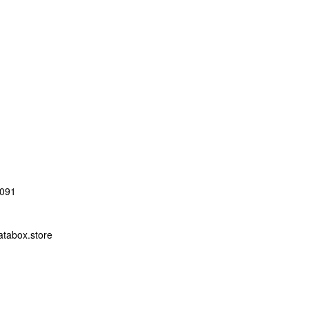
091
abox.store