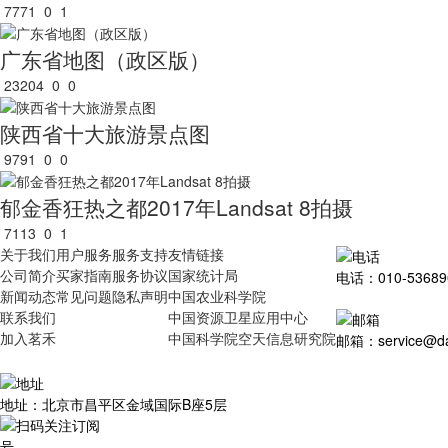
7771
0
1
广东省地图（政区版）
23204
0
0
陕西省十大旅游景点图
9791
0
0
郁金香狂热之都2017年Landsat 8拍摄
7113
0
1
关于我们
用户服务
服务支持
友情链接
公司简介
买家指南
服务协议
国家统计局
电话：010-53689
新闻动态
常见问题
隐私声明
中国农业科学院
联系我们
中国资源卫星应用中心
加入茗禾
中国科学院空天信息研究院
邮箱：service@dat
地址：北京市昌平区金域国际B座5层