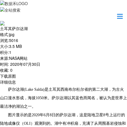
首页
地图之美
土耳其萨尔达湖
土耳其萨尔达湖
格式
:
jpg
浏览
:
5016
大小
:
3.5 MB
积分
:
1
来源
:
NASA网站
时间
:
2020年07月30日
收藏
:
0
下载原图
详细信息
萨尔达湖(Lake Salda)是土耳其西南布尔杜尔省的第二大湖，为古火
山口漫水形成，海拔1050米。萨尔达湖以其蓝色而闻名，被认为是世界上
最洁净的湖泊之一。
图片显示的是2020年6月8日的萨尔达湖，这是陆地卫星8号上运行的
陆地成像仪（OLI）观测到的。湖中有冲积扇，充满了从周围基岩侵蚀和