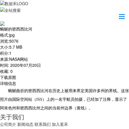
首页
地图之美
蜿蜒的密西西比河
蜿蜒的密西西比河
格式
:
jpg
浏览
:
5076
大小
:
5.7 MB
积分
:
1
来源
:
NASA网站
时间
:
2020年07月20日
收藏
:
0
下载原图
详细信息
蜿蜒曲折的密西西比河在历史上被用来界定美国许多州的界线。这张
照片由国际空间站（ISS）上的一名宇航员拍摄，已经加了注释，显示了
阿肯色州和密西西比州之间的当前州边界（黄线）。
关于我们
公司简介
新闻动态
联系我们
加入茗禾